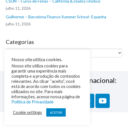
CSUN – Curso de Férias – Califórnia (Estados Unidos)
julho 11, 2026
Guilherme – Barcelona Finance Summer School- Espanha
julho 11, 2026
Categorias
Nosso site utiliza cookies.
Nosso site utiliza cookies para
garantir uma experiência mais
completa e a produção de conteúdos
Siga a NM Educação Internacional:
relevantes. Ao clicar “aceito”, você
está de acordo com todos os cookies
utilizados no site. Para mais
informações, acesse nossa página de
Política de Privacidade
Cookie settings
ACEITAR
Política de Privacidade